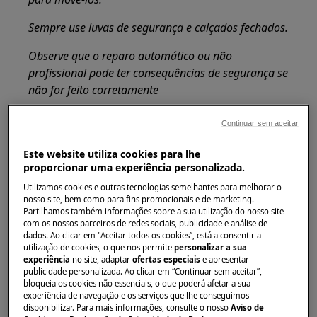
Sempre use luvas de segurança e calçados fechados.
Observe que o reparo automático ou não
profissional pode ter consequências de segurança se
não for feito corretamente
Como desmontar e montar a junta perimetral
Continuar sem aceitar
da porta da máquina de lavar louça
Este website utiliza cookies para lhe
1. Puxe cuidadosamente a gaxeta pela borda
proporcionar uma experiência personalizada.
inferior para retirá-la do soquete e continue até
Utilizamos cookies e outras tecnologias semelhantes para melhorar o
que toda a gaxeta seja removida.
nosso site, bem como para fins promocionais e de marketing.
Partilhamos também informações sobre a sua utilização do nosso site
com os nossos parceiros de redes sociais, publicidade e análise de
2. Comece inserindo a nova gaxeta pelas bordas
dados. Ao clicar em "Aceitar todos os cookies”, está a consentir a
inferiores (lado esquerdo e direito). Certifique-
utilização de cookies, o que nos permite
personalizar a sua
se de que esteja pressionado dentro do
experiência
no site, adaptar
ofertas especiais
e apresentar
publicidade personalizada. Ao clicar em “Continuar sem aceitar”,
soquete.
bloqueia os cookies não essenciais, o que poderá afetar a sua
experiência de navegação e os serviços que lhe conseguimos
disponibilizar. Para mais informações, consulte o nosso
Aviso de