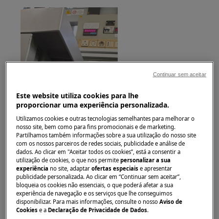
Continuar sem aceitar
Este website utiliza cookies para lhe
proporcionar uma experiência personalizada.
Utilizamos cookies e outras tecnologias semelhantes para melhorar o
nosso site, bem como para fins promocionais e de marketing.
Partilhamos também informações sobre a sua utilização do nosso site
com os nossos parceiros de redes sociais, publicidade e análise de
dados. Ao clicar em "Aceitar todos os cookies”, está a consentir a
utilização de cookies, o que nos permite
personalizar a sua
2. Se houver, desengate e remova o pedestal
experiência
no site, adaptar
ofertas especiais
e apresentar
empurrando a parte inferior (direita e
publicidade personalizada. Ao clicar em “Continuar sem aceitar”,
esquerda)
bloqueia os cookies não essenciais, o que poderá afetar a sua
experiência de navegação e os serviços que lhe conseguimos
disponibilizar. Para mais informações, consulte o nosso
Aviso de
Cookies
e a
Declaração de Privacidade de Dados
.