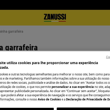
inha garrafeira
a garrafeira
Con
ite utiliza cookies para lhe proporcionar uma experiência
izada.
Precisa de assist
cookies e outras tecnologias semelhantes para melhorar o nosso site, bem como para 
s e de marketing. Partilhamos também informações sobre a sua utilização do nosso 
Não se preocupe. 
iros de redes sociais, publicidade e análise de dados. Ao clicar em "Aceitar todos os co
não está a funcionar
assistência técnic
utilização de cookies, o que nos permite
personalizar a sua experiência
no site, ad
 apresentar publicidade personalizada. Ao clicar em “Continuar sem aceitar”, bloqueia
o que poderá afetar a sua experiência de navegação e os serviços que lhe conseguimos 
nformações, consulte o nosso
Aviso de Cookies
e a
Declaração de Privacidade de 
Marcar serviço