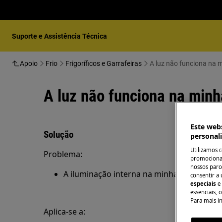
Suporte e Assistência Técnica
Apoio
Frio
Frigoríficos e Garrafeiras
A luz não funciona na m
A luz não funciona na minh
Este webs
Solução
personal
Utilizamos 
Problema:
promocionai
nossos parce
A iluminação interna na minha garrafeira 
consentir a 
especiais
e
essenciais, 
Para mais i
Aplica-se a: