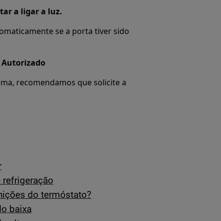
ar a ligar a luz.
omaticamente se a porta tiver sido
a Autorizado
ema, recomendamos que solicite a
r
 refrigeração
nições do termóstato?
do baixa