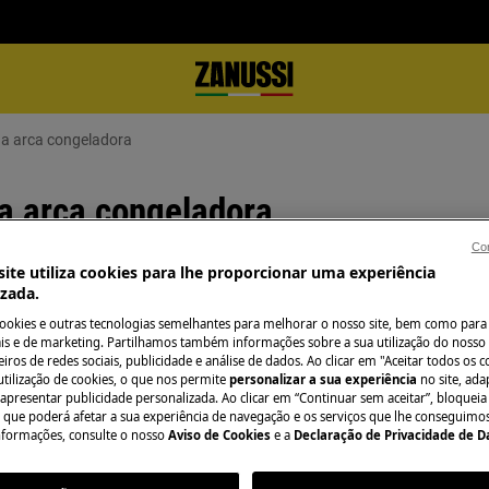
ha arca congeladora
ha arca congeladora
Con
ite utiliza cookies para lhe proporcionar uma experiência
izada.
Precisa de assist
cookies e outras tecnologias semelhantes para melhorar o nosso site, bem como para 
s e de marketing. Partilhamos também informações sobre a sua utilização do nosso 
Não se preocupe. 
iros de redes sociais, publicidade e análise de dados. Ao clicar em "Aceitar todos os co
utilização de cookies, o que nos permite
personalizar a sua experiência
no site, ad
ladora não está a funcionar
assistência técnic
 apresentar publicidade personalizada. Ao clicar em “Continuar sem aceitar”, bloqueia
o que poderá afetar a sua experiência de navegação e os serviços que lhe conseguimos 
nformações, consulte o nosso
Aviso de Cookies
e a
Declaração de Privacidade de 
Marcar serviço