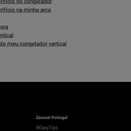
rifício no congelador
rifício na minha arca
dora
rtical
 do meu congelador vertical
Zanussi Portugal
#EasyTips