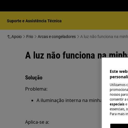
Suporte e Assistência Técnica
Apoio
Frio
Arcas e congeladores
A luz não funciona na min
A luz não funciona na min
Este webs
personal
Solução
Utilizamos 
Problema:
promocionai
nossos parce
consentir a 
A iluminação interna na minha arca conge
especiais
e
essenciais, 
Para mais i
Aplica-se a: