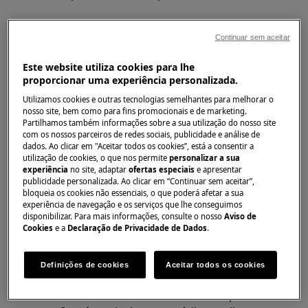
Aplica-se a
Continuar sem aceitar
forno microondas
Este website utiliza cookies para lhe
forno compacto
proporcionar uma experiência personalizada.
Utilizamos cookies e outras tecnologias semelhantes para melhorar o
Solução
nosso site, bem como para fins promocionais e de marketing.
Partilhamos também informações sobre a sua utilização do nosso site
A humidade sai do micro-ondas / forno
com os nossos parceiros de redes sociais, publicidade e análise de
dados. Ao clicar em "Aceitar todos os cookies”, está a consentir a
compacto pelas condutas de ventilação,
utilização de cookies, o que nos permite
personalizar a sua
inclusive pela porta. Isso significa que manchas
experiência
no site, adaptar
ofertas especiais
e apresentar
publicidade personalizada. Ao clicar em “Continuar sem aceitar”,
e condensação podem se formar entre os dois
bloqueia os cookies não essenciais, o que poderá afetar a sua
painéis de vidro da porta. As manchas são
experiência de navegação e os serviços que lhe conseguimos
causadas por partículas de gordura que reagem
disponibilizar. Para mais informações, consulte o nosso
Aviso de
Cookies
e a
Declaração de Privacidade de Dados
.
com o ar de arrefecimento.
1. Para modelos sem prato giratório, vire o
Definições de cookies
Aceitar todos os cookies
prato a meio da cozedura; é benéfico para
uniformizar a cozedura e libertará um pouco do